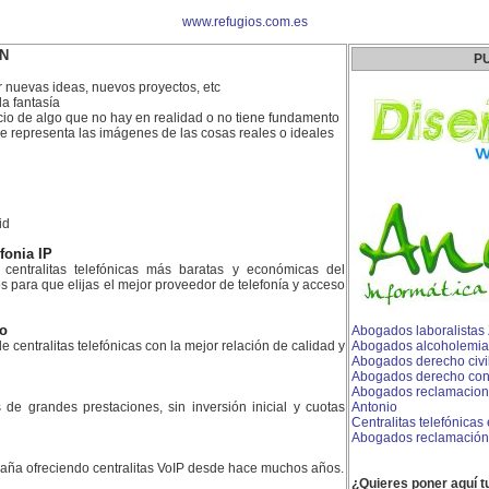
www.refugios.com.es
ÓN
P
r nuevas ideas, nuevos proyectos, etc
a fantasía
icio de algo que no hay en realidad o no tiene fundamento
e representa las imágenes de las cosas reales o ideales
id
efonia IP
centralitas telefónicas más baratas y económicas del
para que elijas el mejor proveedor de telefonía y acceso
ao
Abogados laboralistas
e centralitas telefónicas con la mejor relación de calidad y
Abogados alcoholemia
Abogados derecho civi
Abogados derecho conc
Abogados reclamacione
es de grandes prestaciones, sin inversión inicial y cuotas
Antonio
Centralitas telefónicas
Abogados reclamación
aña ofreciendo centralitas VoIP desde hace muchos años.
¿Quieres poner aquí t