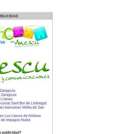
UBLICIDAD
 Zaragoza
 Zaragoza
l Llanes
ursal Sant Boi de Llobregat
s bancarias Velilla de San
 en Los Llanos de Aridane
 de impagos Nules
u publicidad?