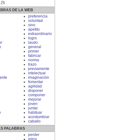
 25
ABRAS DE LA WEB
preferencia
voluntad
sino
apetito
extraordinario
logro
r
laudo
e
general
primer
fabricar
norma
trazo
previamente
intelectual
ente
imaginación
fomentar
agilidad
disponer
componer
mejorar
joven
juntar
e
habituar
acostumbrar
caballo
S PALABRAS
perder
mirra