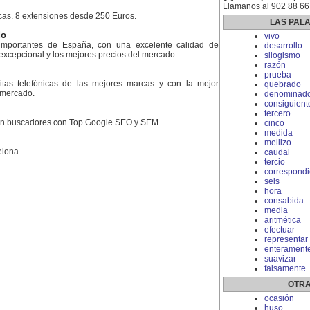
Llamanos al 902 88 66
icas. 8 extensiones desde 250 Euros.
LAS PAL
do
vivo
mportantes de España, con una excelente calidad de
desarrollo
 excepcional y los mejores precios del mercado.
silogismo
razón
prueba
litas telefónicas de las mejores marcas y con la mejor
quebrado
l mercado.
denominado
consiguient
tercero
 en buscadores con Top Google SEO y SEM
cinco
medida
mellizo
elona
caudal
tercio
correspondi
seis
hora
consabida
media
aritmética
efectuar
representar
enterament
suavizar
falsamente
OTRA
ocasión
huso