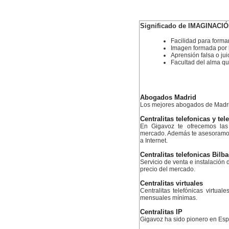
Significado de IMAGINACI
Facilidad para forma
Imagen formada por l
Aprensión falsa o ju
Facultad del alma qu
Abogados Madrid
Los mejores abogados de Madr
Centralitas telefonicas y tel
En Gigavoz te ofrecemos las 
mercado. Además te asesoramos 
a Internet.
Centralitas telefonicas Bilb
Servicio de venta e instalación d
precio del mercado.
Centralitas virtuales
Centralitas telefónicas virtual
mensuales mínimas.
Centralitas IP
Gigavoz ha sido pionero en Esp