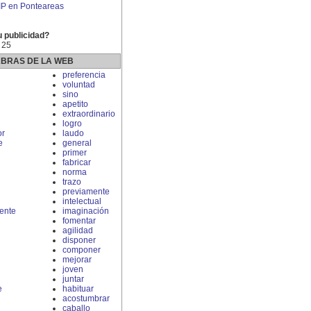
 IP en Ponteareas
u publicidad?
 25
ABRAS DE LA WEB
preferencia
voluntad
sino
apetito
extraordinario
logro
r
laudo
e
general
primer
fabricar
norma
trazo
previamente
intelectual
ente
imaginación
fomentar
agilidad
disponer
componer
mejorar
joven
juntar
e
habituar
acostumbrar
caballo