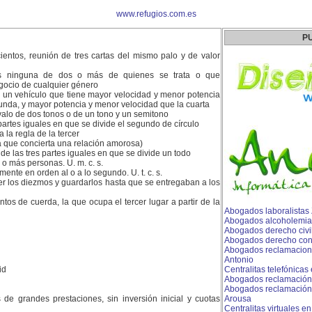
www.refugios.com.es
P
ientos, reunión de tres cartas del mismo palo y de valor
s ninguna de dos o más de quienes se trata o que
gocio de cualquier género
 un vehículo que tiene mayor velocidad y menor potencia
unda, y mayor potencia y menor velocidad que la cuarta
alo de dos tonos o de un tono y un semitono
artes iguales en que se divide el segundo de círculo
 la regla de la tercer
 que concierta una relación amorosa)
de las tres partes iguales en que se divide un todo
o más personas. U. m. c. s.
nte en orden al o a lo segundo. U. t. c. s.
r los diezmos y guardarlos hasta que se entregaban a los
tos de cuerda, la que ocupa el tercer lugar a partir de la
Abogados laboralistas
Abogados alcoholemia
Abogados derecho civi
Abogados derecho conc
Abogados reclamacione
Antonio
id
Centralitas telefónicas
Abogados reclamación
Abogados reclamación 
es de grandes prestaciones, sin inversión inicial y cuotas
Arousa
Centralitas virtuales e