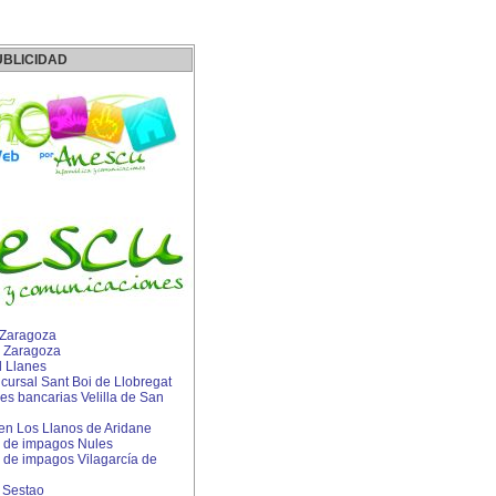
UBLICIDAD
 Zaragoza
 Zaragoza
l Llanes
ursal Sant Boi de Llobregat
s bancarias Velilla de San
 en Los Llanos de Aridane
 de impagos Nules
de impagos Vilagarcía de
n Sestao