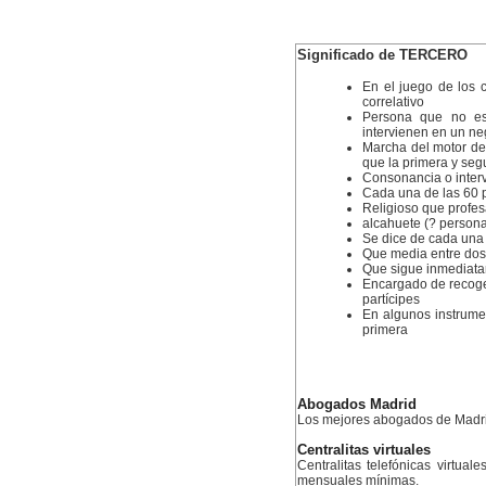
Significado de TERCERO
En el juego de los c
correlativo
Persona que no e
intervienen en un ne
Marcha del motor de
que la primera y seg
Consonancia o interv
Cada una de las 60 p
Religioso que profesa
alcahuete (? persona
Se dice de cada una 
Que media entre dos 
Que sigue inmediatame
Encargado de recoge
partícipes
En algunos instrumen
primera
Abogados Madrid
Los mejores abogados de Madr
Centralitas virtuales
Centralitas telefónicas virtual
mensuales mínimas.