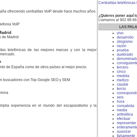
Centralitas telefónicas
aña ofreciendo centralitas VoIP desde hace muchos años.
¿Quieres poner aquí t
Llamanos al 902 88 66
lefonia VoIP
LAS PAL
Madrid
vivo
s de Madrid
desarrollo
silogismo
razón
litas telefónicas de las mejores marcas y con la mejor
prueba
l mercado.
quebrado
denominado
P
consiguient
nto de España como de otros países al mejor precio.
tercero
cinco
medida
 en buscadores con Top Google SEO y SEM
mellizo
caudal
tercio
elona
correspondi
seis
hora
plia experiencia en el mundo del escaparatismo y la
consabida
media
aritmética
efectuar
representar
enterament
suavizar
falsamente