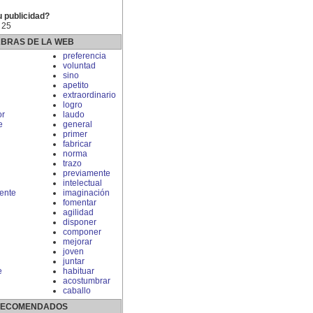
u publicidad?
 25
ABRAS DE LA WEB
preferencia
voluntad
sino
apetito
extraordinario
logro
r
laudo
e
general
primer
fabricar
norma
trazo
previamente
intelectual
ente
imaginación
fomentar
agilidad
disponer
componer
mejorar
joven
juntar
e
habituar
acostumbrar
caballo
 RECOMENDADOS