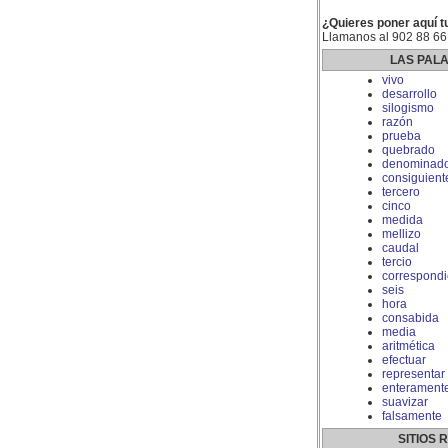
¿Quieres poner aquí t
Llamanos al 902 88 66
LAS PAL
vivo
desarrollo
silogismo
razón
prueba
quebrado
denominado
consiguient
tercero
cinco
medida
mellizo
caudal
tercio
correspondi
seis
hora
consabida
media
aritmética
efectuar
representar
enterament
suavizar
falsamente
SITIOS