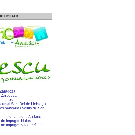
UBLICIDAD
 Zaragoza
 Zaragoza
l Llanes
ursal Sant Boi de Llobregat
s bancarias Velilla de San
 en Los Llanos de Aridane
 de impagos Nules
de impagos Vilagarcía de