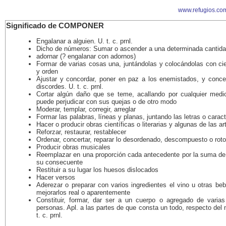
www.refugios.co
Significado de COMPONER
Engalanar a alguien. U. t. c. prnl.
Dicho de números: Sumar o ascender a una determinada cantid
adornar (? engalanar con adornos)
Formar de varias cosas una, juntándolas y colocándolas con ci
y orden
Ajustar y concordar, poner en paz a los enemistados, y concer
discordes. U. t. c. prnl.
Cortar algún daño que se teme, acallando por cualquier medi
puede perjudicar con sus quejas o de otro modo
Moderar, templar, corregir, arreglar
Formar las palabras, líneas y planas, juntando las letras o carac
Hacer o producir obras científicas o literarias y algunas de las ar
Reforzar, restaurar, restablecer
Ordenar, concertar, reparar lo desordenado, descompuesto o roto
Producir obras musicales
Reemplazar en una proporción cada antecedente por la suma de
su consecuente
Restituir a su lugar los huesos dislocados
Hacer versos
Aderezar o preparar con varios ingredientes el vino u otras be
mejorarlos real o aparentemente
Constituir, formar, dar ser a un cuerpo o agregado de varia
personas. Apl. a las partes de que consta un todo, respecto del
t. c. prnl.